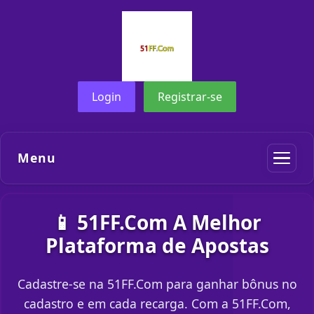
Login
Registrar-se
Menu
📱 51FF.Com A Melhor
Plataforma de Apostas
Cadastre-se na 51FF.Com para ganhar bônus no
cadastro e em cada recarga. Com a 51FF.Com,