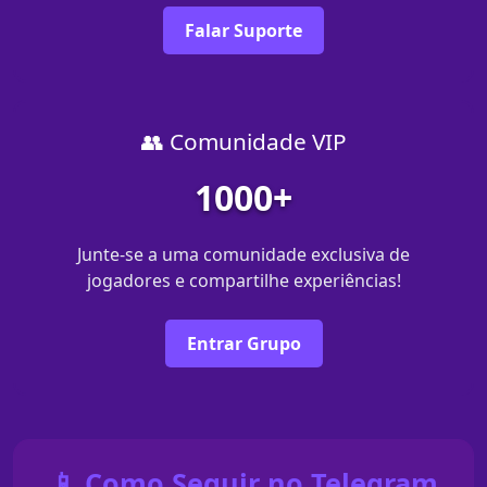
Falar Suporte
👥 Comunidade VIP
1000+
Junte-se a uma comunidade exclusiva de
jogadores e compartilhe experiências!
Entrar Grupo
📱 Como Seguir no Telegram