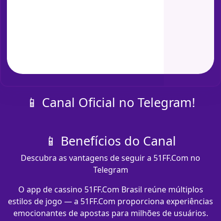
📱 Canal Oficial no Telegram!
📱 Benefícios do Canal
Descubra as vantagens de seguir a 51FF.Com no
Telegram
O app de cassino 51FF.Com Brasil reúne múltiplos
estilos de jogo — a 51FF.Com proporciona experiências
emocionantes de apostas para milhões de usuários.