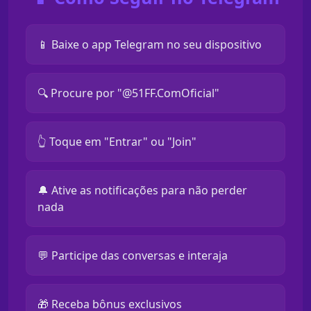
📱 Baixe o app Telegram no seu dispositivo
🔍 Procure por "@51FF.ComOficial"
👆 Toque em "Entrar" ou "Join"
🔔 Ative as notificações para não perder
nada
💬 Participe das conversas e interaja
🎁 Receba bônus exclusivos