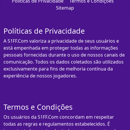
Políticas de Privacidade
Termos e Condições
Sitemap
Políticas de Privacidade
A 51FF.Com valoriza a privacidade de seus usuários e
está empenhada em proteger todas as informações
pessoais fornecidas durante o uso de nossos canais de
comunicação. Todos os dados coletados são utilizados
exclusivamente para fins de melhoria contínua da
experiência de nossos jogadores.
Termos e Condições
Os usuários da 51FF.Com concordam em respeitar
todas as regras e regulamentos estabelecidos. É