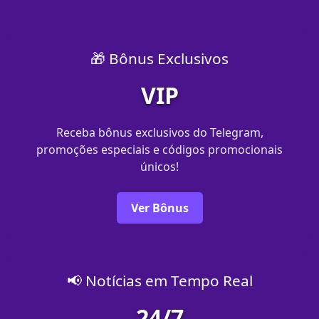
🎁 Bônus Exclusivos
VIP
Receba bônus exclusivos do Telegram,
promoções especiais e códigos promocionais
únicos!
Ver Bônus
📢 Notícias em Tempo Real
24/7