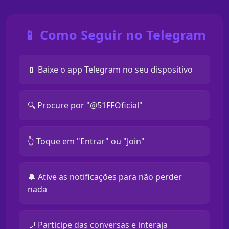
📱 Como Seguir no Telegram
📱 Baixe o app Telegram no seu dispositivo
🔍 Procure por "@51FFOficial"
👆 Toque em "Entrar" ou "Join"
🔔 Ative as notificações para não perder
nada
💬 Participe das conversas e interaja