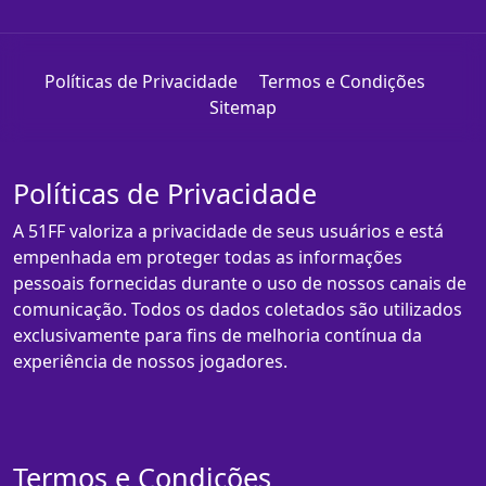
Políticas de Privacidade
Termos e Condições
Sitemap
Políticas de Privacidade
A 51FF valoriza a privacidade de seus usuários e está
empenhada em proteger todas as informações
pessoais fornecidas durante o uso de nossos canais de
comunicação. Todos os dados coletados são utilizados
exclusivamente para fins de melhoria contínua da
experiência de nossos jogadores.
Termos e Condições