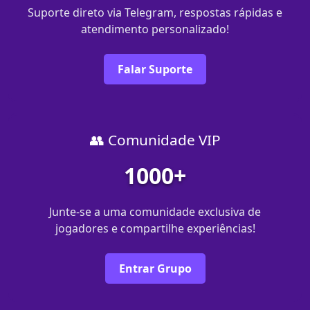
Suporte direto via Telegram, respostas rápidas e
atendimento personalizado!
Falar Suporte
👥 Comunidade VIP
1000+
Junte-se a uma comunidade exclusiva de
jogadores e compartilhe experiências!
Entrar Grupo