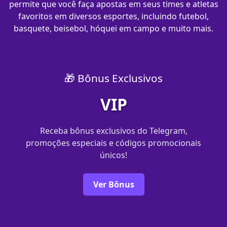
permite que você faça apostas em seus times e atletas
favoritos em diversos esportes, incluindo futebol,
basquete, beisebol, hóquei em campo e muito mais.
🎁 Bônus Exclusivos
VIP
Receba bônus exclusivos do Telegram,
promoções especiais e códigos promocionais
únicos!
Ver Bônus