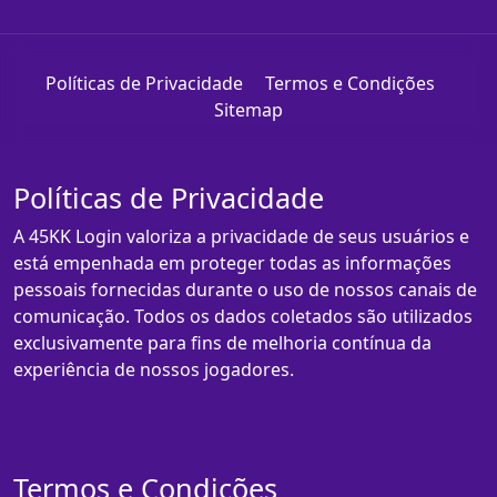
Políticas de Privacidade
Termos e Condições
Sitemap
Políticas de Privacidade
A 45KK Login valoriza a privacidade de seus usuários e
está empenhada em proteger todas as informações
pessoais fornecidas durante o uso de nossos canais de
comunicação. Todos os dados coletados são utilizados
exclusivamente para fins de melhoria contínua da
experiência de nossos jogadores.
Termos e Condições