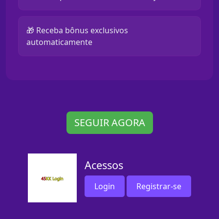
🎁 Receba bônus exclusivos
automaticamente
SEGUIR AGORA
Acessos
Login
Registrar-se