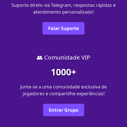
Suporte direto via Telegram, respostas rápidas e
atendimento personalizado!
Falar Suporte
👥 Comunidade VIP
1000+
Junte-se a uma comunidade exclusiva de
jogadores e compartilhe experiências!
Entrar Grupo