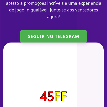
acesso a promoções incríveis e uma experiência
de jogo inigualável. Junte-se aos vencedores
agora!
SEGUIR NO TELEGRAM