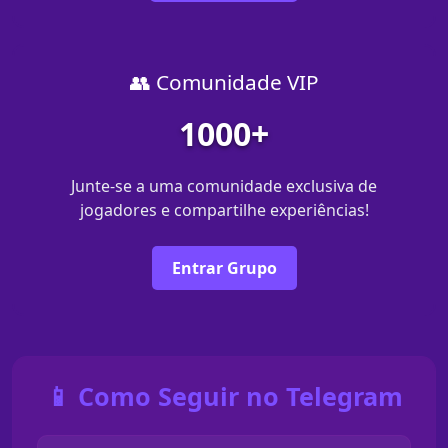
👥 Comunidade VIP
1000+
Junte-se a uma comunidade exclusiva de
jogadores e compartilhe experiências!
Entrar Grupo
📱 Como Seguir no Telegram