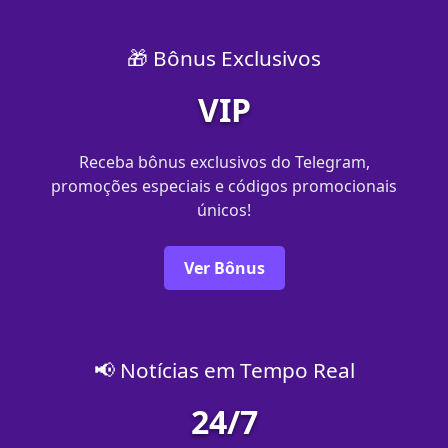
🎁 Bônus Exclusivos
VIP
Receba bônus exclusivos do Telegram,
promoções especiais e códigos promocionais
únicos!
Ver Bônus
📢 Notícias em Tempo Real
24/7