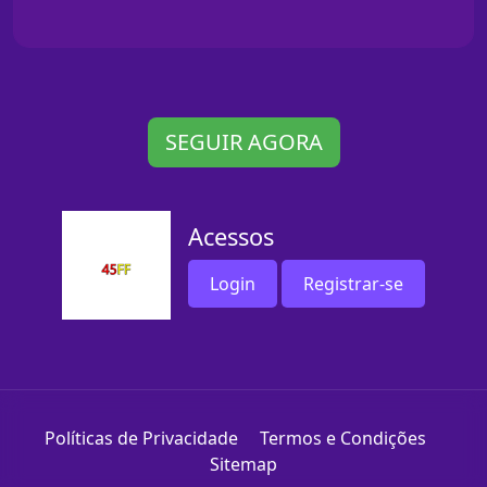
SEGUIR AGORA
Acessos
Login
Registrar-se
Políticas de Privacidade
Termos e Condições
Sitemap