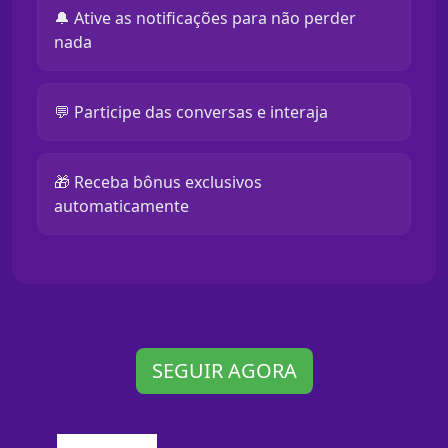
🔔 Ative as notificações para não perder
nada
💬 Participe das conversas e interaja
🎁 Receba bônus exclusivos
automaticamente
SEGUIR AGORA