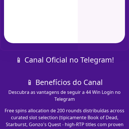
📱 Canal Oficial no Telegram!
📱 Benefícios do Canal
Descubra as vantagens de seguir a 44 Win Login no
Telegram
Free spins allocation de 200 rounds distribuídas across
curated slot selection (tipicamente Book of Dead,
Starburst, Gonzo's Quest - high-RTP titles com proven