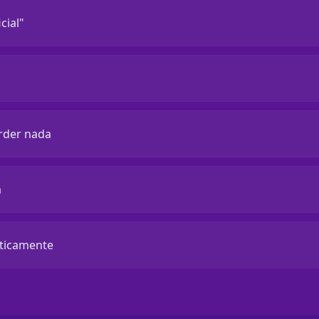
cial"
erder nada
a
aticamente