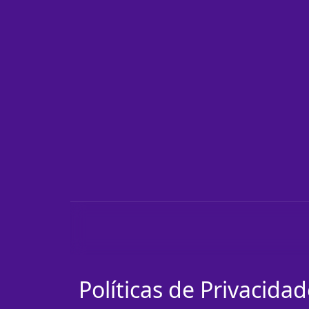
Políticas de Privacida