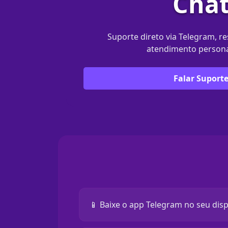
Cha
Suporte direto via Telegram, r
atendimento persona
Falar Suport
📱 Baixe o app Telegram no seu disp