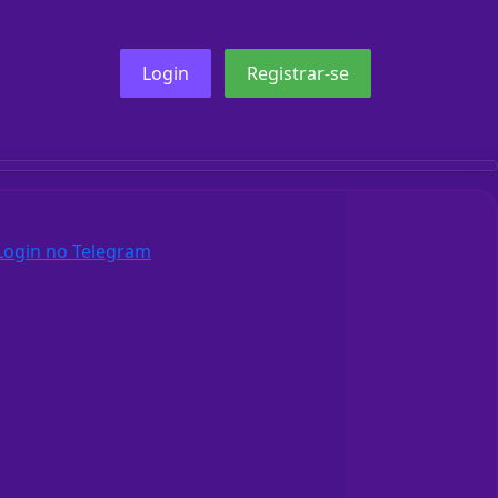
Login
Registrar-se