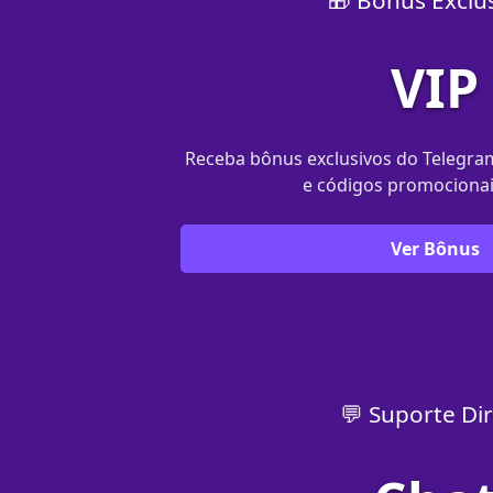
VIP
Receba bônus exclusivos do Telegra
e códigos promocionai
Ver Bônus
💬 Suporte Di