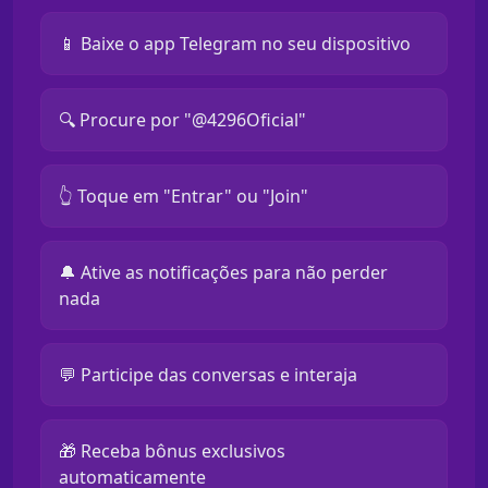
📱 Baixe o app Telegram no seu dispositivo
🔍 Procure por "@4296Oficial"
👆 Toque em "Entrar" ou "Join"
🔔 Ative as notificações para não perder
nada
💬 Participe das conversas e interaja
🎁 Receba bônus exclusivos
automaticamente