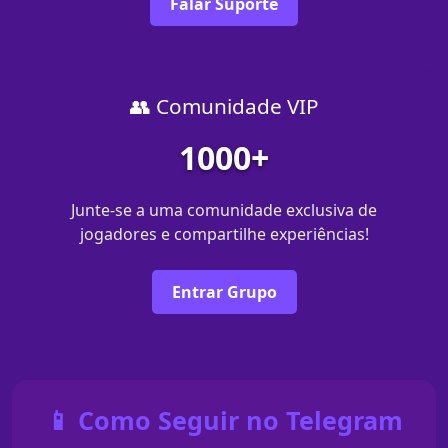
Falar Suporte
👥 Comunidade VIP
1000+
Junte-se a uma comunidade exclusiva de
jogadores e compartilhe experiências!
Entrar Grupo
📱 Como Seguir no Telegram