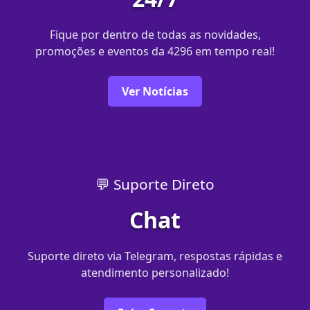
Fique por dentro de todas as novidades,
promoções e eventos da 4296 em tempo real!
Ver Notícias
💬 Suporte Direto
Chat
Suporte direto via Telegram, respostas rápidas e
atendimento personalizado!