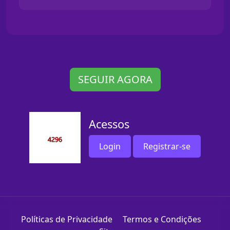
SEGUIR AGORA
Acessos
Login
Registrar-se
Políticas de Privacidade
Termos e Condições