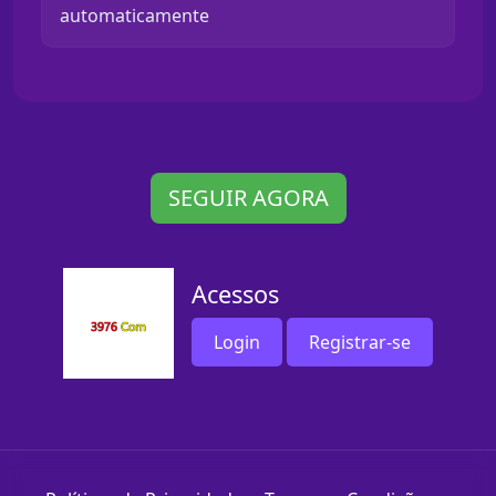
automaticamente
SEGUIR AGORA
Acessos
Login
Registrar-se