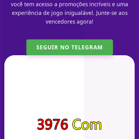
você tem acesso a promoções incríveis e uma
experiência de jogo inigualável. Junte-se aos
vencedores agora!
SEGUIR NO TELEGRAM