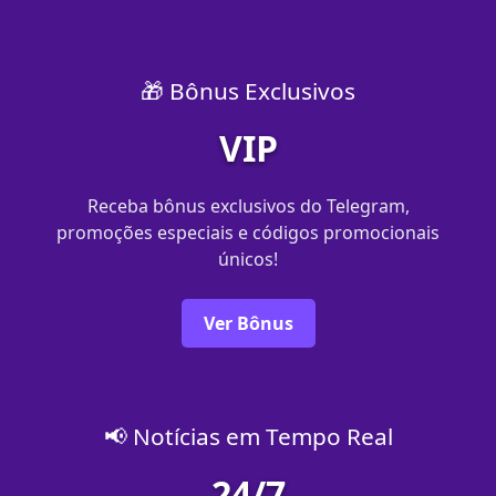
🎁 Bônus Exclusivos
VIP
Receba bônus exclusivos do Telegram,
promoções especiais e códigos promocionais
únicos!
Ver Bônus
📢 Notícias em Tempo Real
24/7