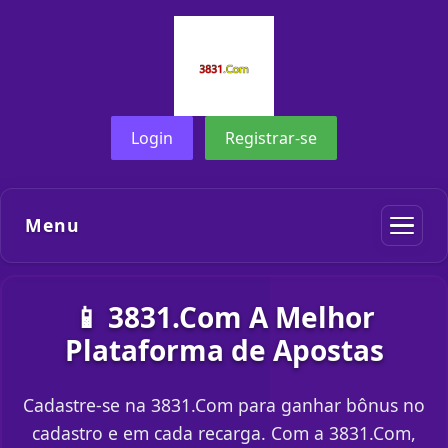
Login
Registrar-se
Menu
📱 3831.Com A Melhor
Plataforma de Apostas
Cadastre-se na 3831.Com para ganhar bônus no
cadastro e em cada recarga. Com a 3831.Com,