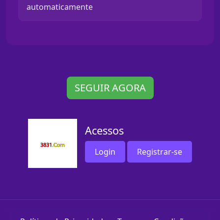
automaticamente
SEGUIR AGORA
Acessos
Login
Registrar-se