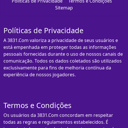
Políticas de Privacidade
Termos e Condições
Sitemap
Políticas de Privacidade
A 3831.Com valoriza a privacidade de seus usuários e
está empenhada em proteger todas as informações
pessoais fornecidas durante o uso de nossos canais de
comunicação. Todos os dados coletados são utilizados
exclusivamente para fins de melhoria contínua da
experiência de nossos jogadores.
Termos e Condições
Os usuários da 3831.Com concordam em respeitar
todas as regras e regulamentos estabelecidos. É