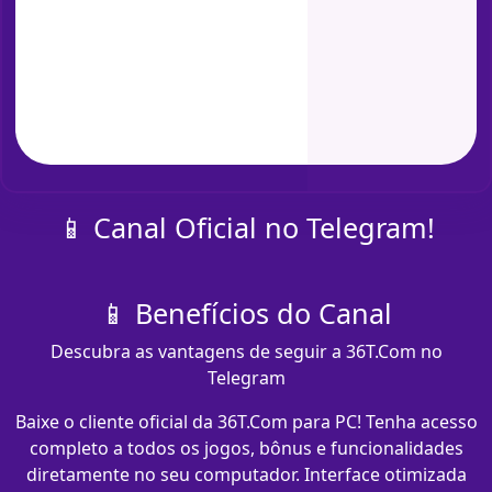
📱 Canal Oficial no Telegram!
📱 Benefícios do Canal
Descubra as vantagens de seguir a 36T.Com no
Telegram
Baixe o cliente oficial da 36T.Com para PC! Tenha acesso
completo a todos os jogos, bônus e funcionalidades
diretamente no seu computador. Interface otimizada