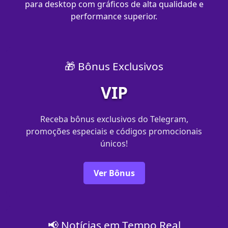
para desktop com gráficos de alta qualidade e
performance superior.
🎁 Bônus Exclusivos
VIP
Receba bônus exclusivos do Telegram,
promoções especiais e códigos promocionais
únicos!
Ver Bônus
📢 Notícias em Tempo Real