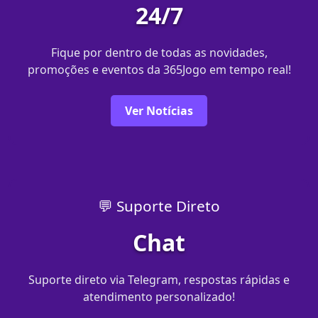
24/7
Fique por dentro de todas as novidades,
promoções e eventos da 365Jogo em tempo real!
Ver Notícias
💬 Suporte Direto
Chat
Suporte direto via Telegram, respostas rápidas e
atendimento personalizado!