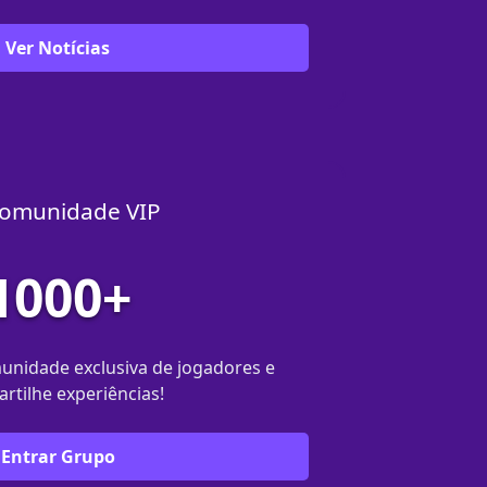
Ver Notícias
Comunidade VIP
1000+
unidade exclusiva de jogadores e
rtilhe experiências!
Entrar Grupo