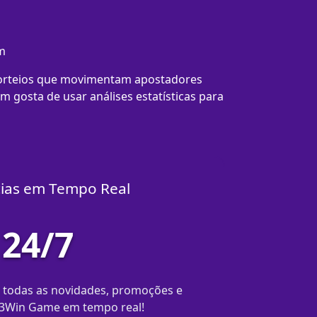
m
 sorteios que movimentam apostadores
gosta de usar análises estatísticas para
cias em Tempo Real
24/7
e todas as novidades, promoções e
33Win Game em tempo real!