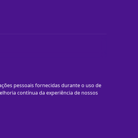
ações pessoais fornecidas durante o uso de
elhoria contínua da experiência de nossos