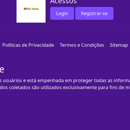
Acessos
Login
Registrar-se
Políticas de Privacidade
Termos e Condições
Sitemap
de
us usuários e está empenhada em proteger todas as inform
os coletados são utilizados exclusivamente para fins de m