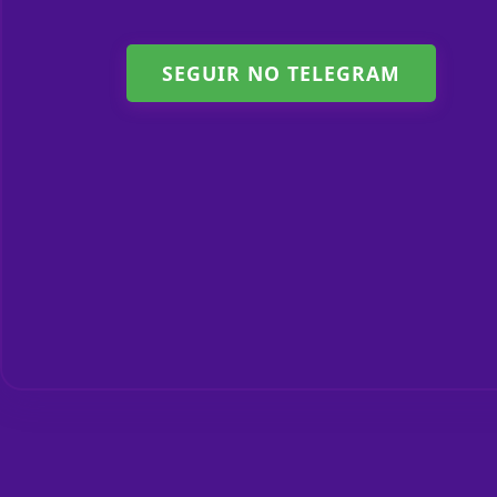
SEGUIR NO TELEGRAM