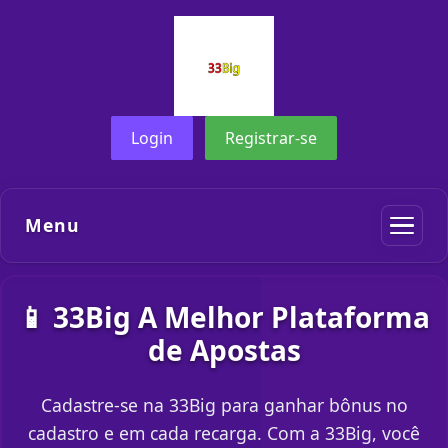
Login
Registrar-se
Menu
📱 33Big A Melhor Plataforma
de Apostas
Cadastre-se na 33Big para ganhar bônus no
cadastro e em cada recarga. Com a 33Big, você