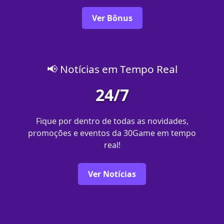
Ver Bônus
📢 Notícias em Tempo Real
24/7
Fique por dentro de todas as novidades,
promoções e eventos da 30Game em tempo
real!
Ver Notícias