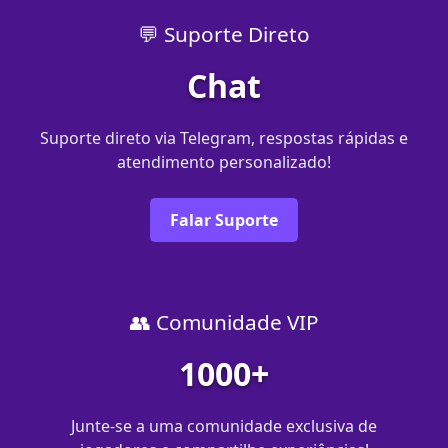
💬 Suporte Direto
Chat
Suporte direto via Telegram, respostas rápidas e
atendimento personalizado!
Falar Suporte
👥 Comunidade VIP
1000+
Junte-se a uma comunidade exclusiva de