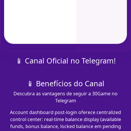
📱 Canal Oficial no Telegram!
📱 Benefícios do Canal
Descubra as vantagens de seguir a 30Game no
Telegram
Account dashboard post-login oferece centralized
control center: real-time balance display (available
funds, bonus balance, locked balance em pending