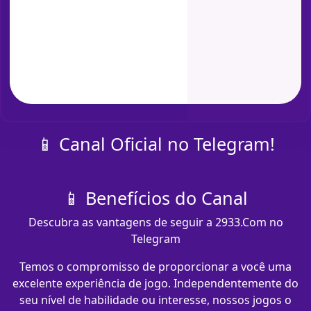
📱 Canal Oficial no Telegram!
📱 Benefícios do Canal
Descubra as vantagens de seguir a 2933.Com no
Telegram
Temos o compromisso de proporcionar a você uma
excelente experiência de jogo. Independentemente do
seu nível de habilidade ou interesse, nossos jogos o