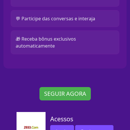
💬 Participe das conversas e interaja
🎁 Receba bônus exclusivos
automaticamente
SEGUIR AGORA
Acessos