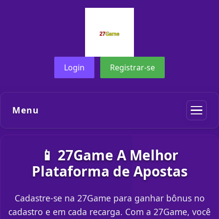
Login
Registrar-se
Menu
📱 27Game A Melhor
Plataforma de Apostas
Cadastre-se na 27Game para ganhar bônus no
cadastro e em cada recarga. Com a 27Game, você