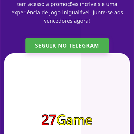
tem acesso a promoções incríveis e uma
experiência de jogo inigualável. Junte-se aos
vencedores agora!
SEGUIR NO TELEGRAM