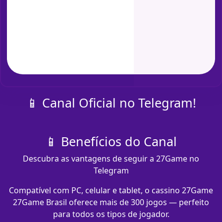
📱 Canal Oficial no Telegram!
📱 Benefícios do Canal
Descubra as vantagens de seguir a 27Game no
Telegram
Compatível com PC, celular e tablet, o cassino 27Game
27Game Brasil oferece mais de 300 jogos — perfeito
para todos os tipos de jogador.