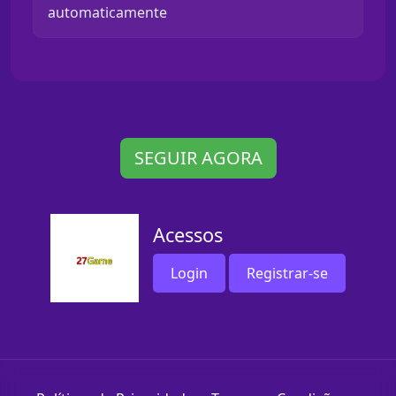
automaticamente
SEGUIR AGORA
Acessos
Login
Registrar-se