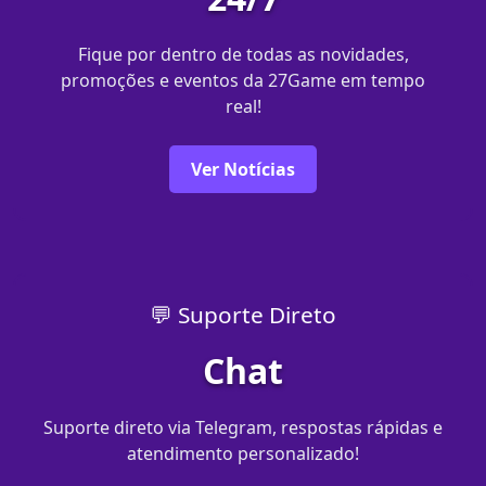
Fique por dentro de todas as novidades,
promoções e eventos da 27Game em tempo
real!
Ver Notícias
💬 Suporte Direto
Chat
Suporte direto via Telegram, respostas rápidas e
atendimento personalizado!