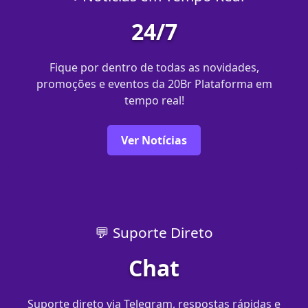
24/7
Fique por dentro de todas as novidades,
promoções e eventos da 20Br Plataforma em
tempo real!
Ver Notícias
💬 Suporte Direto
Chat
Suporte direto via Telegram, respostas rápidas e