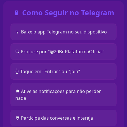
📱 Como Seguir no Telegram
📱 Baixe o app Telegram no seu dispositivo
🔍 Procure por "@20Br PlataformaOficial"
👆 Toque em "Entrar" ou "Join"
🔔 Ative as notificações para não perder
nada
💬 Participe das conversas e interaja