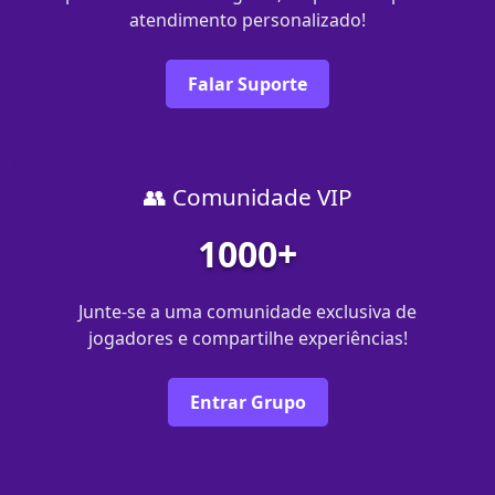
atendimento personalizado!
Falar Suporte
👥 Comunidade VIP
1000+
Junte-se a uma comunidade exclusiva de
jogadores e compartilhe experiências!
Entrar Grupo