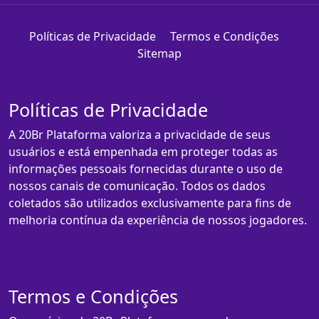
Políticas de Privacidade
Termos e Condições
Sitemap
Políticas de Privacidade
A 20Br Plataforma valoriza a privacidade de seus
usuários e está empenhada em proteger todas as
informações pessoais fornecidas durante o uso de
nossos canais de comunicação. Todos os dados
coletados são utilizados exclusivamente para fins de
melhoria contínua da experiência de nossos jogadores.
Termos e Condições