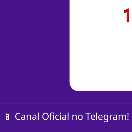
📱 Canal Oficial no Telegram!