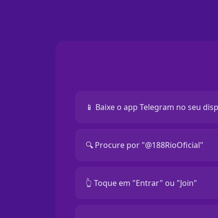
📱 Baixe o app Telegram no seu disp
🔍 Procure por "@188RioOficial"
👆 Toque em "Entrar" ou "Join"