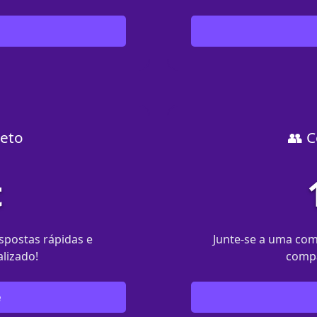
reto
👥 
t
espostas rápidas e
Junte-se a uma com
lizado!
compa
e