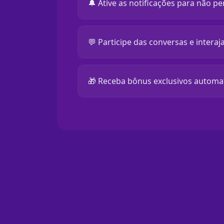
🔔 Ative as notificações para não p
💬 Participe das conversas e interaj
🎁 Receba bônus exclusivos autom