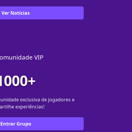
Ver Notícias
Comunidade VIP
1000+
unidade exclusiva de jogadores e
rtilhe experiências!
Entrar Grupo