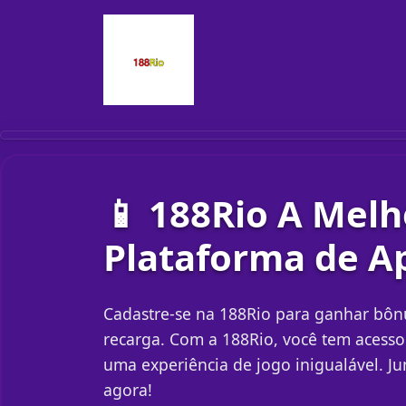
📱 188Rio A Melh
Plataforma de A
Cadastre-se na 188Rio para ganhar bôn
recarga. Com a 188Rio, você tem acesso
uma experiência de jogo inigualável. J
agora!