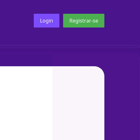
Login
Registrar-se