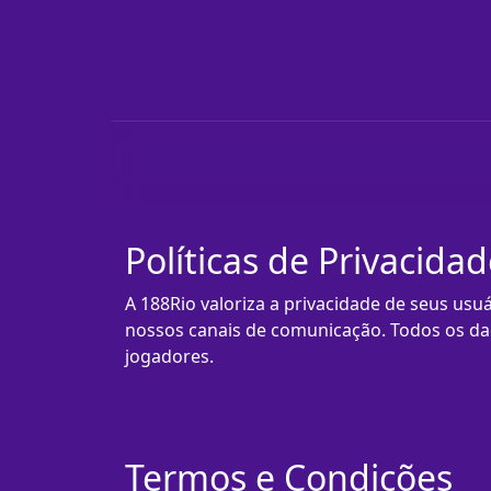
Políticas de Privacida
A 188Rio valoriza a privacidade de seus us
nossos canais de comunicação. Todos os dad
jogadores.
Termos e Condições