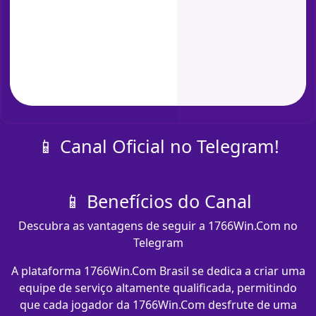
📱 Canal Oficial no Telegram!
📱 Benefícios do Canal
Descubra as vantagens de seguir a 1766Win.Com no
Telegram
A plataforma 1766Win.Com Brasil se dedica a criar uma
equipe de serviço altamente qualificada, permitindo
que cada jogador da 1766Win.Com desfrute de uma