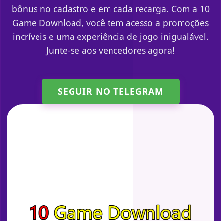
bônus no cadastro e em cada recarga. Com a 10
Game Download, você tem acesso a promoções
incríveis e uma experiência de jogo inigualável.
Junte-se aos vencedores agora!
SEGUIR NO TELEGRAM