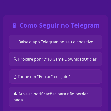
📱 Como Seguir no Telegram
📱 Baixe o app Telegram no seu dispositivo
🔍 Procure por "@10 Game DownloadOficial"
👆 Toque em "Entrar" ou "Join"
🔔 Ative as notificações para não perder
nada