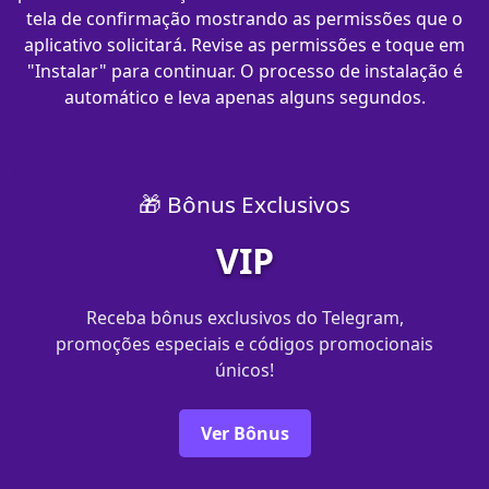
tela de confirmação mostrando as permissões que o
aplicativo solicitará. Revise as permissões e toque em
"Instalar" para continuar. O processo de instalação é
automático e leva apenas alguns segundos.
🎁 Bônus Exclusivos
VIP
Receba bônus exclusivos do Telegram,
promoções especiais e códigos promocionais
únicos!
Ver Bônus