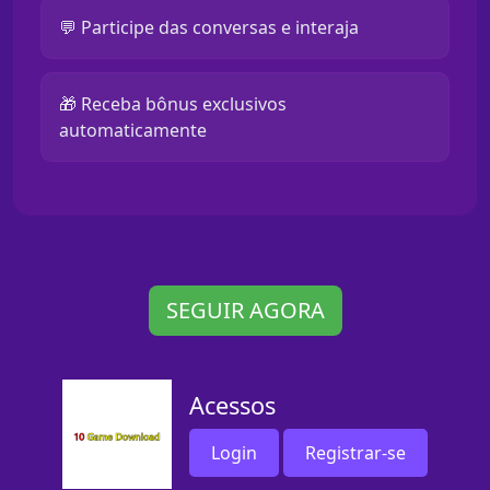
💬 Participe das conversas e interaja
🎁 Receba bônus exclusivos
automaticamente
SEGUIR AGORA
Acessos
Login
Registrar-se