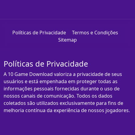
Políticas de Privacidade
Termos e Condições
Sitemap
Políticas de Privacidade
A 10 Game Download valoriza a privacidade de seus
usuários e está empenhada em proteger todas as
informações pessoais fornecidas durante o uso de
nossos canais de comunicação. Todos os dados
coletados são utilizados exclusivamente para fins de
melhoria contínua da experiência de nossos jogadores.