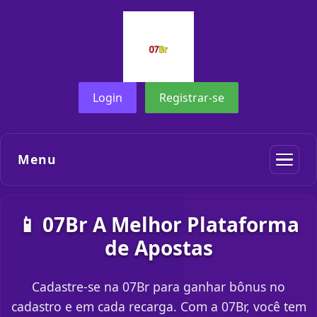
Login
Registrar-se
Menu
📱 07Br A Melhor Plataforma
de Apostas
Cadastre-se na 07Br para ganhar bônus no
cadastro e em cada recarga. Com a 07Br, você tem