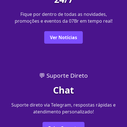
Fique por dentro de todas as novidades,
promoções e eventos da 07Br em tempo real!
Ver Notícias
💬 Suporte Direto
Chat
Suporte direto via Telegram, respostas rápidas e
atendimento personalizado!