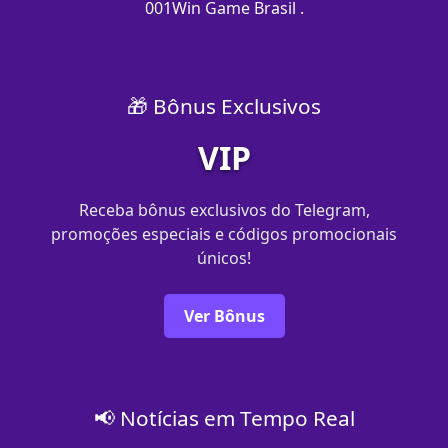
001Win Game Brasil .
🎁 Bônus Exclusivos
VIP
Receba bônus exclusivos do Telegram,
promoções especiais e códigos promocionais
únicos!
Ver Bônus
📢 Notícias em Tempo Real