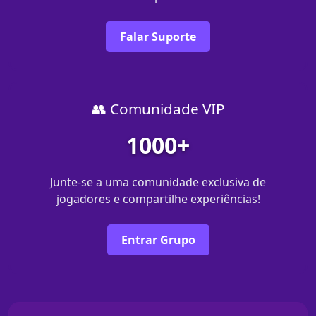
Falar Suporte
👥 Comunidade VIP
1000+
Junte-se a uma comunidade exclusiva de
jogadores e compartilhe experiências!
Entrar Grupo