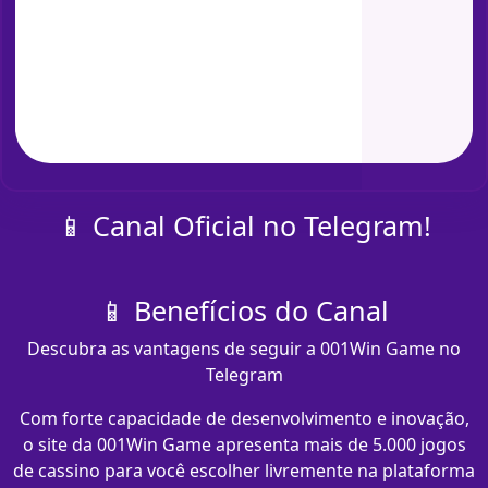
📱 Canal Oficial no Telegram!
📱 Benefícios do Canal
Descubra as vantagens de seguir a 001Win Game no
Telegram
Com forte capacidade de desenvolvimento e inovação,
o site da 001Win Game apresenta mais de 5.000 jogos
de cassino para você escolher livremente na plataforma