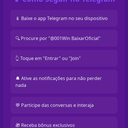
📱 Baixe o app Telegram no seu dispositivo
🔍 Procure por "@001Win BaixarOficial"
👆 Toque em "Entrar" ou "Join"
🔔 Ative as notificações para não perder
nada
💬 Participe das conversas e interaja
🎁 Receba bônus exclusivos