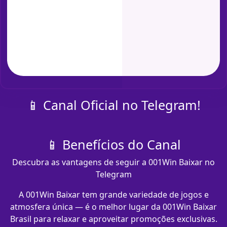
📱 Canal Oficial no Telegram!
📱 Benefícios do Canal
Descubra as vantagens de seguir a 001Win Baixar no
Telegram
A 001Win Baixar tem grande variedade de jogos e
atmosfera única — é o melhor lugar da 001Win Baixar
Brasil para relaxar e aproveitar promoções exclusivas.