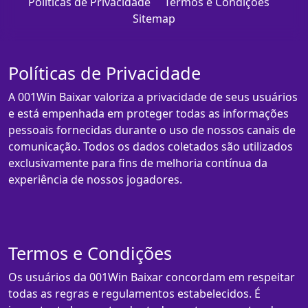
Políticas de Privacidade
Termos e Condições
Sitemap
Políticas de Privacidade
A 001Win Baixar valoriza a privacidade de seus usuários
e está empenhada em proteger todas as informações
pessoais fornecidas durante o uso de nossos canais de
comunicação. Todos os dados coletados são utilizados
exclusivamente para fins de melhoria contínua da
experiência de nossos jogadores.
Termos e Condições
Os usuários da 001Win Baixar concordam em respeitar
todas as regras e regulamentos estabelecidos. É